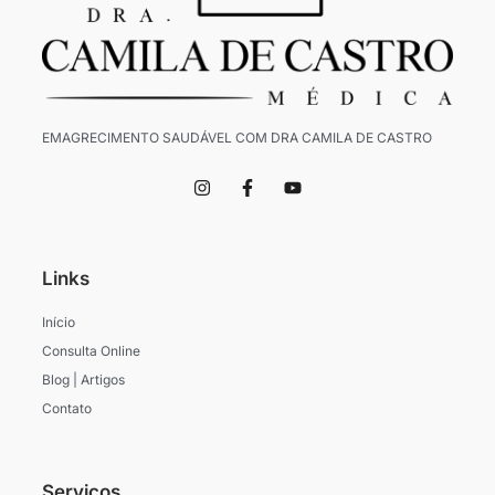
EMAGRECIMENTO SAUDÁVEL COM DRA CAMILA DE CASTRO
I
F
Y
n
a
o
s
c
u
t
e
t
a
b
u
g
o
b
Links
r
o
e
a
k
m
-
Início
f
Consulta Online
Blog | Artigos
Contato
Serviços