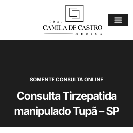
Ir
para
o
conteúdo
Consulta Online
⚠️ Mais Procura
SOMENTE CONSULTA ONLINE
Consulta Tirzepatida
manipulado Tupã – SP