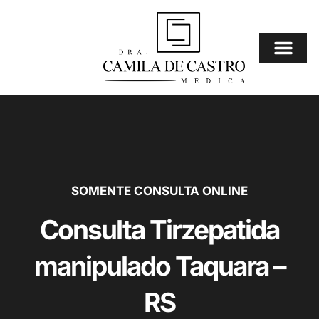
Ir
para
o
conteúdo
Consulta Online
⚠️ Mais Procura
SOMENTE CONSULTA ONLINE
Consulta Tirzepatida
manipulado Taquara –
RS