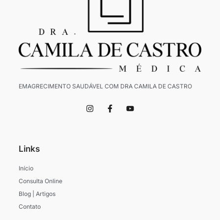
EMAGRECIMENTO SAUDÁVEL COM DRA CAMILA DE CASTRO
I
F
Y
n
a
o
s
c
u
t
e
t
a
b
u
g
o
b
Links
r
o
e
a
k
m
-
Início
f
Consulta Online
Blog | Artigos
Contato