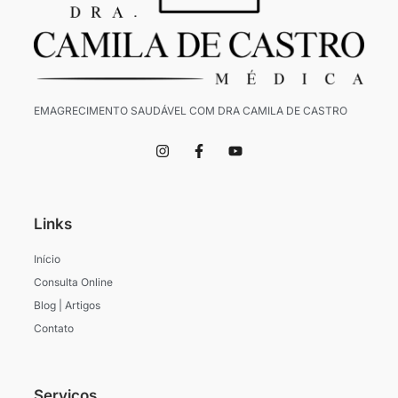
EMAGRECIMENTO SAUDÁVEL COM DRA CAMILA DE CASTRO
I
F
Y
n
a
o
s
c
u
t
e
t
a
b
u
g
o
b
Links
r
o
e
a
k
m
-
Início
f
Consulta Online
Blog | Artigos
Contato
Serviços