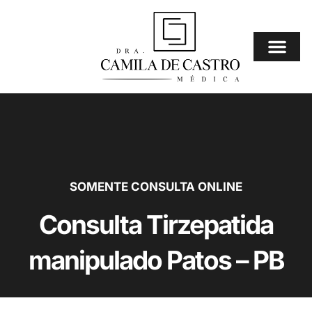
Ir
para
o
conteúdo
Consulta Online
⚠️ Mais Procura
SOMENTE CONSULTA ONLINE
Consulta Tirzepatida
manipulado Patos – PB