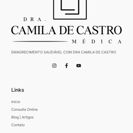
EMAGRECIMENTO SAUDÁVEL COM DRA CAMILA DE CASTRO
I
F
Y
n
a
o
s
c
u
t
e
t
a
b
u
g
o
b
Links
r
o
e
a
k
m
-
Início
f
Consulta Online
Blog | Artigos
Contato