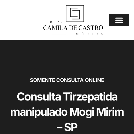
Ir
para
o
conteúdo
Consulta Online
⚠️ Mais Procura
SOMENTE CONSULTA ONLINE
Consulta Tirzepatida
manipulado Mogi Mirim
– SP