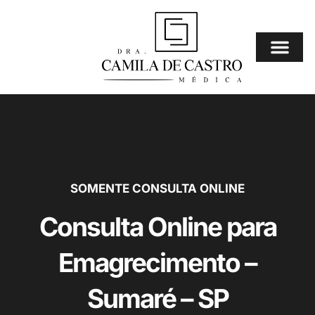
Ir
para
o
conteúdo
Consulta Online
⚠️ Mais Procura
SOMENTE CONSULTA ONLINE
Consulta Online para
Emagrecimento –
Sumaré – SP