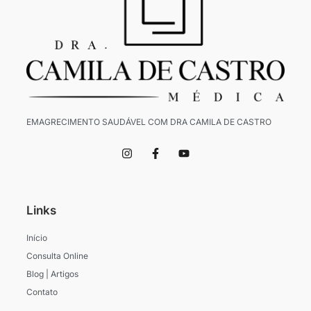
EMAGRECIMENTO SAUDÁVEL COM DRA CAMILA DE CASTRO
I
F
Y
n
a
o
s
c
u
t
e
t
a
b
u
g
o
b
Links
r
o
e
a
k
m
-
Início
f
Consulta Online
Blog | Artigos
Contato