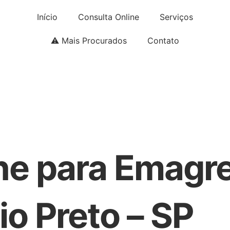
Início
Consulta Online
Serviços
⚠️ Mais Procurados
Contato
ne para Emagr
io Preto – SP