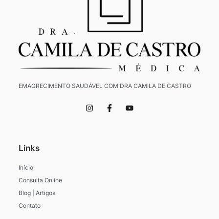
EMAGRECIMENTO SAUDÁVEL COM DRA CAMILA DE CASTRO
I
F
Y
n
a
o
s
c
u
t
e
t
a
b
u
g
o
b
Links
r
o
e
a
k
m
-
Início
f
Consulta Online
Blog | Artigos
Contato