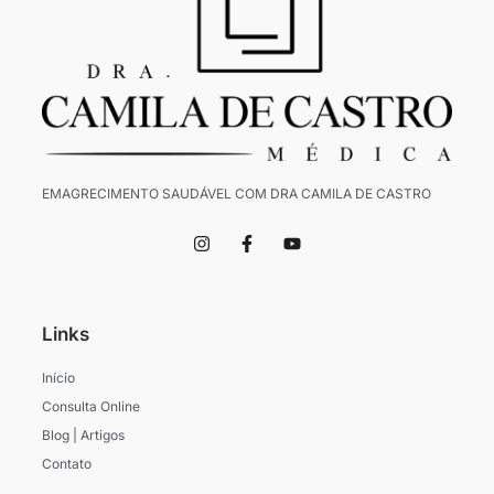
EMAGRECIMENTO SAUDÁVEL COM DRA CAMILA DE CASTRO
I
F
Y
n
a
o
s
c
u
t
e
t
a
b
u
g
o
b
Links
r
o
e
a
k
m
-
Início
f
Consulta Online
Blog | Artigos
Contato