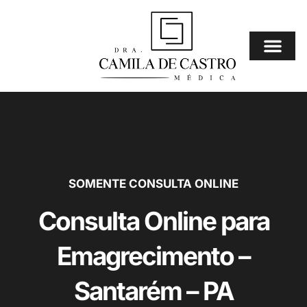
Ir
para
o
conteúdo
Consulta Online
⚠️ Mais Procura
SOMENTE CONSULTA ONLINE
Consulta Online para
Emagrecimento –
Santarém – PA