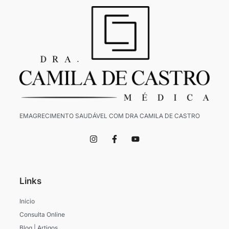
EMAGRECIMENTO SAUDÁVEL COM DRA CAMILA DE CASTRO
I
F
Y
n
a
o
s
c
u
t
e
t
a
b
u
g
o
b
Links
r
o
e
a
k
m
-
Início
f
Consulta Online
Blog | Artigos