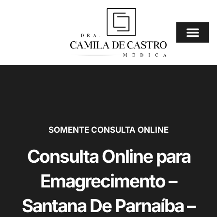
Ir
para
o
conteúdo
Consulta Online
⚠️ Mais Procura
SOMENTE CONSULTA ONLINE
Consulta Online para
Emagrecimento –
Santana De Parnaíba –