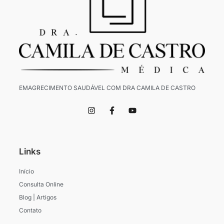
EMAGRECIMENTO SAUDÁVEL COM DRA CAMILA DE CASTRO
I
F
Y
n
a
o
s
c
u
t
e
t
a
b
u
g
o
b
Links
r
o
e
a
k
m
-
Início
f
Consulta Online
Blog | Artigos
Contato