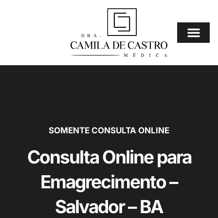
Ir
para
o
conteúdo
Consulta Online
⚠️ Mais Procura
SOMENTE CONSULTA ONLINE
Consulta Online para
Emagrecimento –
Salvador – BA