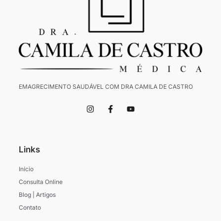
EMAGRECIMENTO SAUDÁVEL COM DRA CAMILA DE CASTRO
I
F
Y
n
a
o
s
c
u
t
e
t
a
b
u
g
o
b
Links
r
o
e
a
k
m
-
Início
f
Consulta Online
Blog | Artigos
Contato