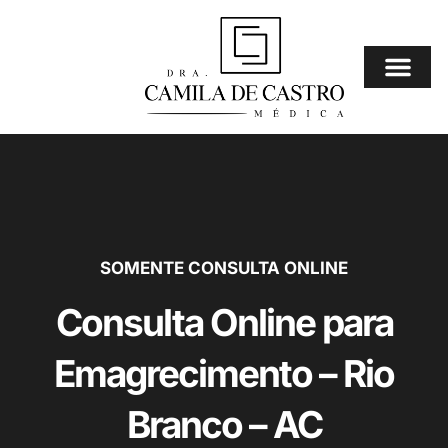
Ir
para
o
conteúdo
Consulta Online
⚠️ Mais Procura
SOMENTE CONSULTA ONLINE
Consulta Online para
Emagrecimento – Rio
Branco – AC