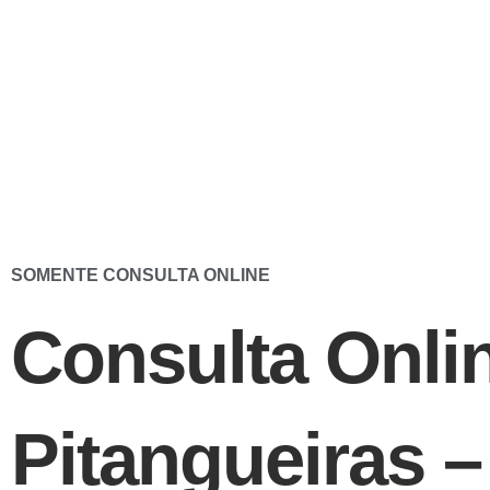
Ir
para
o
conteúdo
SOMENTE CONSULTA ONLINE
Consulta Onli
Pitangueiras 