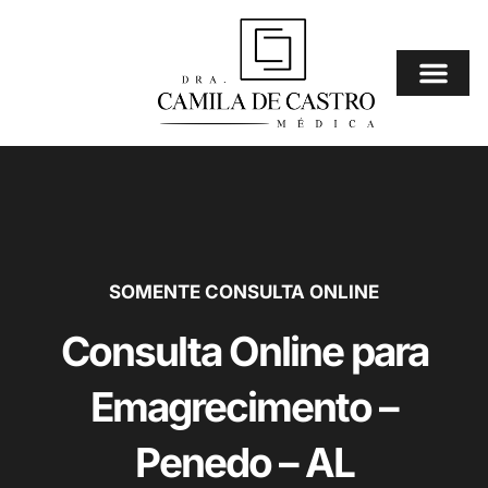
Ir
para
o
conteúdo
Consulta Online
⚠️ Mais Procura
SOMENTE CONSULTA ONLINE
Consulta Online para
Emagrecimento –
Penedo – AL