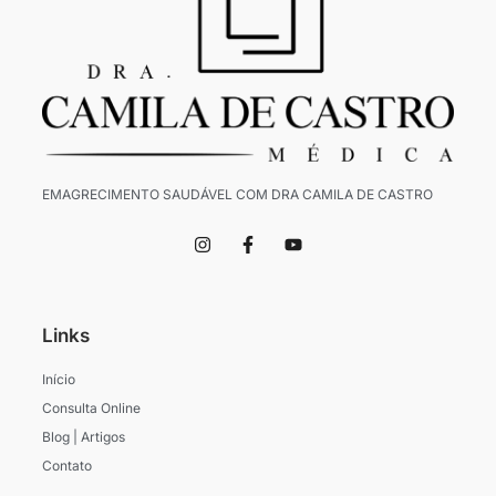
EMAGRECIMENTO SAUDÁVEL COM DRA CAMILA DE CASTRO
I
F
Y
n
a
o
s
c
u
t
e
t
a
b
u
g
o
b
Links
r
o
e
a
k
m
-
Início
f
Consulta Online
Blog | Artigos
Contato