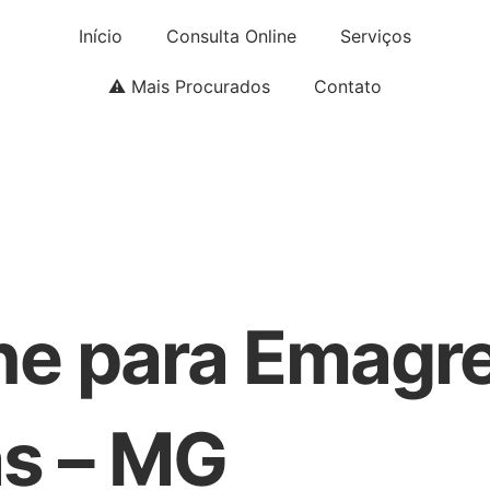
Início
Consulta Online
Serviços
⚠️ Mais Procurados
Contato
ne para Emagr
as – MG