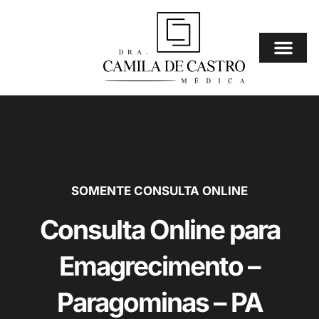
Ir
para
o
conteúdo
Consulta Online
⚠️ Mais Procura
SOMENTE CONSULTA ONLINE
Consulta Online para
Emagrecimento –
Paragominas – PA