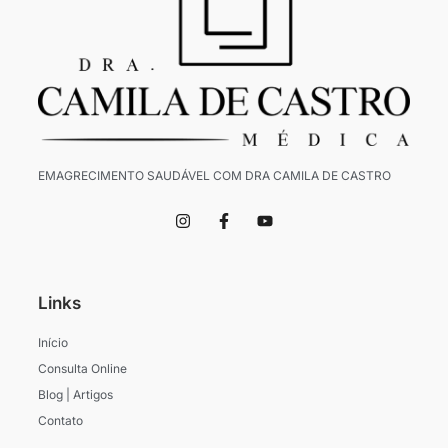
EMAGRECIMENTO SAUDÁVEL COM DRA CAMILA DE CASTRO
I
F
Y
n
a
o
s
c
u
t
e
t
a
b
u
g
o
b
Links
r
o
e
a
k
m
-
Início
f
Consulta Online
Blog | Artigos
Contato