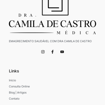
EMAGRECIMENTO SAUDÁVEL COM DRA CAMILA DE CASTRO
I
F
Y
n
a
o
s
c
u
t
e
t
a
b
u
g
o
b
Links
r
o
e
a
k
m
-
Início
f
Consulta Online
Blog | Artigos
Contato