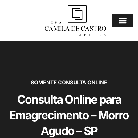
Ir
para
o
conteúdo
Consulta Online
⚠️ Mais Procura
SOMENTE CONSULTA ONLINE
Consulta Online para
Emagrecimento – Morro
Agudo – SP