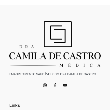
EMAGRECIMENTO SAUDÁVEL COM DRA CAMILA DE CASTRO
I
F
Y
n
a
o
s
c
u
t
e
t
a
b
u
g
o
b
Links
r
o
e