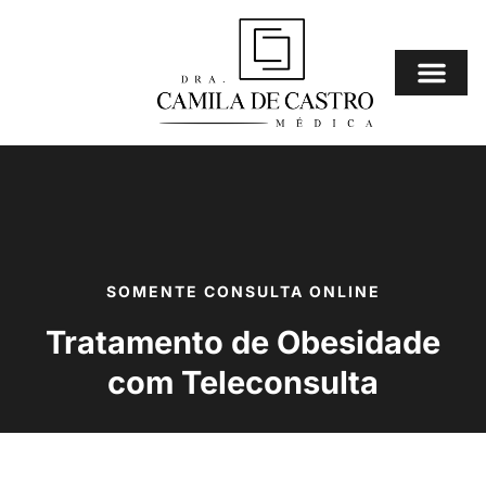
Ir
para
o
conteúdo
Consulta Online
⚠️ Mais Procura
SOMENTE CONSULTA ONLINE
Tratamento de Obesidade
com Teleconsulta