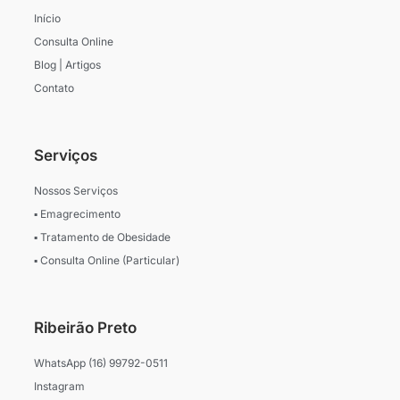
a
k
m
-
Início
f
Consulta Online
Blog | Artigos
Contato
Serviços
Nossos Serviços
▪ Emagrecimento
▪ Tratamento de Obesidade
▪ Consulta Online (Particular)
Ribeirão Preto
WhatsApp (16) 99792-0511
Instagram