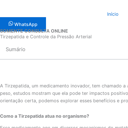
Ir
para
Início
o
WhatsApp
conteúdo
SOMENTE CONSULTA ONLINE
Tirzepatida e Controle da Pressão Arterial
Sumário
A Tirzepatida, um medicamento inovador, tem chamado a a
peso, estudos mostram que ela pode ter impactos positiv
orientação certa, podemos explorar esses benefícios e pro
Como a Tirzepatida atua no organismo?
Esse medicamento age em diversos mecanismos do metabol