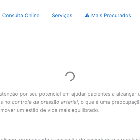
Consulta Online
Serviços
⚠️ Mais Procurados
tenção por seu potencial em ajudar pacientes a alcançar 
os no
controle da pressão arterial
, o que é uma preocupação
mover um estilo de vida mais equilibrado.
ismo, promovendo a sensação de saciedade e a regulação 